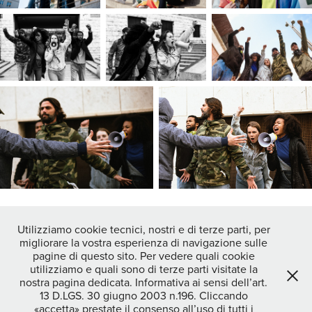
Utilizziamo cookie tecnici, nostri e di terze parti, per
migliorare la vostra esperienza di navigazione sulle
↑
Back to Top
pagine di questo sito. Per vedere quali cookie
utilizziamo e quali sono di terze parti visitate la
nostra pagina dedicata. Informativa ai sensi dell’art.
13 D.LGS. 30 giugno 2003 n.196. Cliccando
STEFANO OPPO photographer|video maker - DOC CREATIVITY
«accetta» prestate il consenso all’uso di tutti i
MILANO SOC COOP - c.f./p.iva 04464170234 COD.SDI - SUBM70N