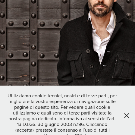
Utilizziamo cookie tecnici, nostri e di terze parti, per
migliorare la vostra esperienza di navigazione sulle
↑
Back to Top
pagine di questo sito. Per vedere quali cookie
utilizziamo e quali sono di terze parti visitate la
nostra pagina dedicata. Informativa ai sensi dell’art.
13 D.LGS. 30 giugno 2003 n.196. Cliccando
STEFANO OPPO photographer|video maker - DOC CREATIVITY
«accetta» prestate il consenso all’uso di tutti i
MILANO SOC COOP - c.f./p.iva 04464170234 COD.SDI - SUBM70N