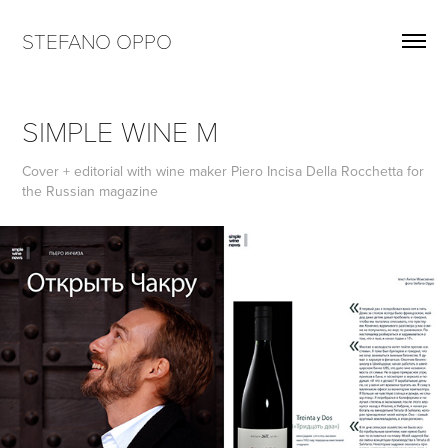
STEFANO OPPO
SIMPLE WINE M
Cover + editorial with wine maker Piero Incisa Della Rocchetta for
the Russian magazine