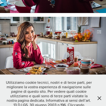
Utilizziamo cookie tecnici, nostri e di terze parti, per
migliorare la vostra esperienza di navigazione sulle
↑
Back to Top
pagine di questo sito. Per vedere quali cookie
utilizziamo e quali sono di terze parti visitate la
nostra pagina dedicata. Informativa ai sensi dell’art.
13 D.LGS. 30 giugno 2003 n.196. Cliccando
STEFANO OPPO photographer|video maker - DOC CREATIVITY