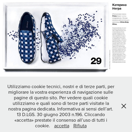
Utilizziamo cookie tecnici, nostri e di terze parti, per
migliorare la vostra esperienza di navigazione sulle
↑
Back to Top
pagine di questo sito. Per vedere quali cookie
utilizziamo e quali sono di terze parti visitate la
nostra pagina dedicata. Informativa ai sensi dell’art.
13 D.LGS. 30 giugno 2003 n.196. Cliccando
STEFANO OPPO photographer|video maker - DOC CREATIVITY
«accetta» prestate il consenso all’uso di tutti i
MILANO SOC COOP - c.f./p.iva 04464170234 COD.SDI - SUBM70N
cookie.
accetta
Rifiuta
Copyright © STEFANO OPPO 2025 All rights reserved