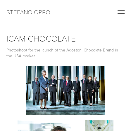
STEFANO OPPO
ICAM CHOCOLATE
Photoshoot for the launch of the Agostoni Chocolate Brand in
the USA market