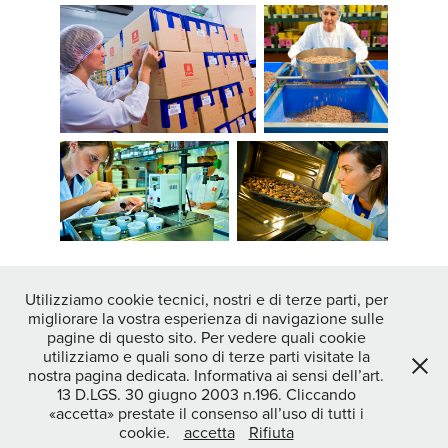
Utilizziamo cookie tecnici, nostri e di terze parti, per
migliorare la vostra esperienza di navigazione sulle
↑
Back to Top
pagine di questo sito. Per vedere quali cookie
utilizziamo e quali sono di terze parti visitate la
nostra pagina dedicata. Informativa ai sensi dell’art.
13 D.LGS. 30 giugno 2003 n.196. Cliccando
STEFANO OPPO photographer|video maker - DOC CREATIVITY
«accetta» prestate il consenso all’uso di tutti i
MILANO SOC COOP - c.f./p.iva 04464170234 COD.SDI - SUBM70N
cookie.
accetta
Rifiuta
Copyright © STEFANO OPPO 2025 All rights reserved