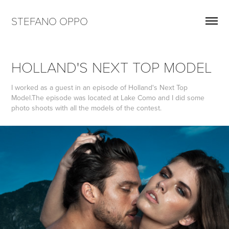
STEFANO OPPO
HOLLAND'S NEXT TOP MODEL
I worked as a guest in an episode of Holland's Next Top
Model.The episode was located at Lake Como and I did some
photo shoots with all the models of the contest.