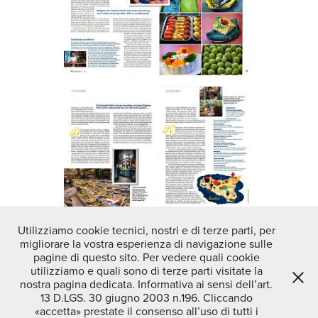
Utilizziamo cookie tecnici, nostri e di terze parti, per
migliorare la vostra esperienza di navigazione sulle
↑
Back to Top
pagine di questo sito. Per vedere quali cookie
utilizziamo e quali sono di terze parti visitate la
nostra pagina dedicata. Informativa ai sensi dell’art.
13 D.LGS. 30 giugno 2003 n.196. Cliccando
STEFANO OPPO photographer|video maker - DOC CREATIVITY
«accetta» prestate il consenso all’uso di tutti i
MILANO SOC COOP - c.f./p.iva 04464170234 COD.SDI - SUBM70N