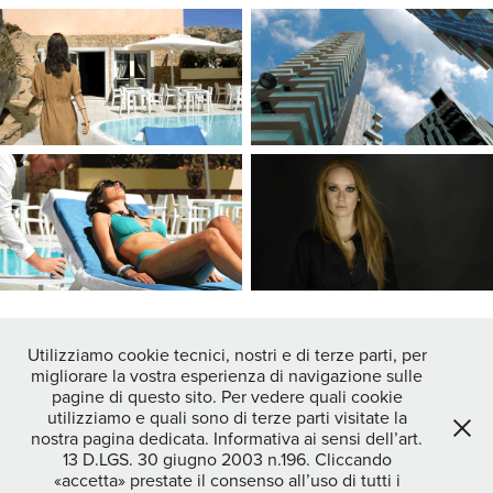
Utilizziamo cookie tecnici, nostri e di terze parti, per
migliorare la vostra esperienza di navigazione sulle
↑
Back to Top
pagine di questo sito. Per vedere quali cookie
utilizziamo e quali sono di terze parti visitate la
nostra pagina dedicata. Informativa ai sensi dell’art.
13 D.LGS. 30 giugno 2003 n.196. Cliccando
STEFANO OPPO photographer|video maker - DOC CREATIVITY
«accetta» prestate il consenso all’uso di tutti i
MILANO SOC COOP - c.f./p.iva 04464170234 COD.SDI - SUBM70N