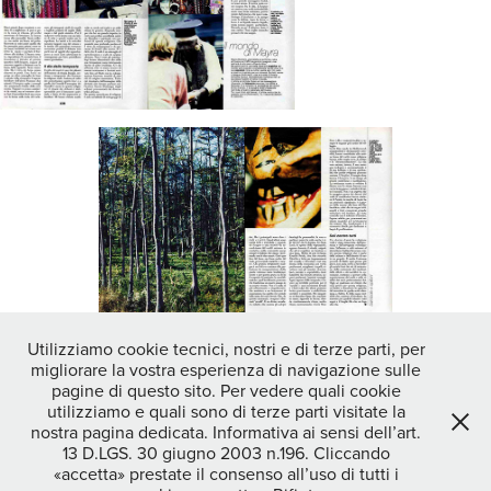
Utilizziamo cookie tecnici, nostri e di terze parti, per
migliorare la vostra esperienza di navigazione sulle
↑
Back to Top
pagine di questo sito. Per vedere quali cookie
utilizziamo e quali sono di terze parti visitate la
nostra pagina dedicata. Informativa ai sensi dell’art.
13 D.LGS. 30 giugno 2003 n.196. Cliccando
STEFANO OPPO photographer|video maker - DOC CREATIVITY
«accetta» prestate il consenso all’uso di tutti i
MILANO SOC COOP - c.f./p.iva 04464170234 COD.SDI - SUBM70N